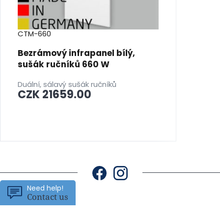
CTM-660
Bezrámový infrapanel bílý,
sušák ručníků 660 W
Duální, sálavý sušák ručníků
CZK 21659.00
Need help!
Contact us