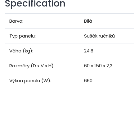
Specification
Barva:
Bílá
Typ panelu:
Sušák ručníků
Váha (kg):
24,8
Rozměry (D x V x H):
60 x 150 x 2,2
Výkon panelu (W):
660